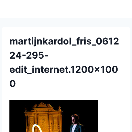
martijnkardol_fris_0612
24-295-
edit_internet.1200×100
0